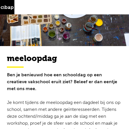
Skip
Zoeken
to
naar:
content
Cibap
meeloopdag
opleidingen
studeren
Ben je benieuwd hoe een schooldag op een
creatieve vakschool eruit ziet? Beleef er dan eentje
samenwerken
met ons mee.
over ons
Je komt tijdens de meeloopdag een dagdeel bij ons op
school, samen met andere geïnteresseerden. Tijdens
aanmelden
deze ochtend/middag ga je aan de slag met een
workshop, proef je de sfeer van de school en maak je