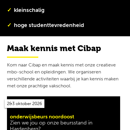
kleinschalig
hoge studenttevredenheid
Maak kennis met Cibap
Kom naar Cibap en maak kennis met onze creatieve
mbo-school en opleidingen. We organiseren
verschillende activiteiten waarbij je kan kennis maken
met onze prachtige vakschool.
2&3 oktober 2026
onderwijsbeurs noordoost
Zien we jou op onze beursstand in
Hardenberg?