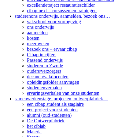
excellentietraject restauratieschilder
cibap next – cursussen en trainingen
studeren
ons onderwijs, aanmelden, bezoek ons…
vakschool voor vormgeving
ons onderwijs
aanmelden
kosten
meer weten
bezoek ons – ervaar cibap
Cibap in cijfers
Passend onderwijs
studeren in Zwolle
ouders/verzorgers
decanen/vakdocenten
opleidingsfolder aanvragen
studenten­verhalen
ervaringsverhalen van onze studenten
samenwerken
stage, projecten, ontwerpfabriek…
een cibap student als stagiaire
een project voor studenten
alumni (oud-studenten)
De Ontwerpfabriek
het ciblab
Materia