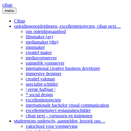
Skip
cibap
to
menu
content
Cibap
opleidingen
opleidingen, excellentietrajecten, cibap next…
ons opleidingsaanbod
filmmaker (av)
mediamaker (dtp)
signmaker
creatief maker
mediavormgever
ruimtelijk vormgever
international creative business developer
immersive designer
creatief vakman
specialist schilder
| eerste halfjaar |
* social design
excellentietrajecten
internationale bachelor visual communication
excellentietraject restauratieschilder
cibap next – cursussen en trainingen
studeren
ons onderwijs, aanmelden, bezoek ons…
vakschool voor vormgeving