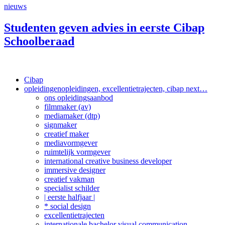
nieuws
Studenten geven advies in eerste Cibap
Schoolberaad
Cibap
opleidingen
opleidingen, excellentietrajecten, cibap next…
ons opleidingsaanbod
filmmaker (av)
mediamaker (dtp)
signmaker
creatief maker
mediavormgever
ruimtelijk vormgever
international creative business developer
immersive designer
creatief vakman
specialist schilder
| eerste halfjaar |
* social design
excellentietrajecten
internationale bachelor visual communication