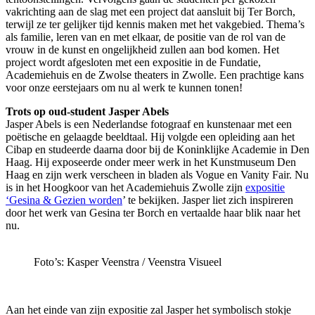
vakrichting aan de slag met een project dat aansluit bij Ter Borch,
terwijl ze ter gelijker tijd kennis maken met het vakgebied. Thema’s
als familie, leren van en met elkaar, de positie van de rol van de
vrouw in de kunst en ongelijkheid zullen aan bod komen. Het
project wordt afgesloten met een expositie in de Fundatie,
Academiehuis en de Zwolse theaters in Zwolle. Een prachtige kans
voor onze eerstejaars om nu al werk te kunnen tonen!
Trots op oud-student Jasper Abels
Jasper Abels is een Nederlandse fotograaf en kunstenaar met een
poëtische en gelaagde beeldtaal. Hij volgde een opleiding aan het
Cibap en studeerde daarna door bij de Koninklijke Academie in Den
Haag. Hij exposeerde onder meer werk in het Kunstmuseum Den
Haag en zijn werk verscheen in bladen als Vogue en Vanity Fair. Nu
is in het Hoogkoor van het Academiehuis Zwolle zijn
expositie
‘Gesina & Gezien worden
’ te bekijken. Jasper liet zich inspireren
door het werk van Gesina ter Borch en vertaalde haar blik naar het
nu.
Foto’s: Kasper Veenstra / Veenstra Visueel
Aan het einde van zijn expositie zal Jasper het symbolisch stokje