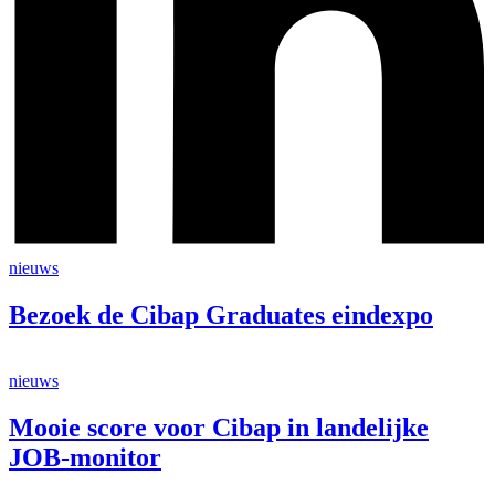
nieuws
Bezoek de Cibap Graduates eindexpo
nieuws
Mooie score voor Cibap in landelijke
JOB-monitor