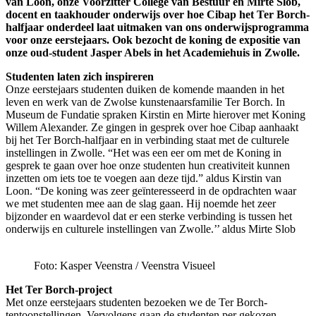
van Loon, onze Voorzitter College van Bestuur en Mirte Slob,
docent en taakhouder onderwijs over hoe Cibap het Ter Borch-
halfjaar onderdeel laat uitmaken van ons onderwijsprogramma
voor onze eerstejaars. Ook bezocht de koning de expositie van
onze oud-student Jasper Abels in het Academiehuis in Zwolle.
Studenten laten zich inspireren
Onze eerstejaars studenten duiken de komende maanden in het
leven en werk van de Zwolse kunstenaarsfamilie Ter Borch. In
Museum de Fundatie spraken Kirstin en Mirte hierover met Koning
Willem Alexander. Ze gingen in gesprek over hoe Cibap aanhaakt
bij het Ter Borch-halfjaar en in verbinding staat met de culturele
instellingen in Zwolle. “Het was een eer om met de Koning in
gesprek te gaan over hoe onze studenten hun creativiteit kunnen
inzetten om iets toe te voegen aan deze tijd.” aldus Kirstin van
Loon. “De koning was zeer geïnteresseerd in de opdrachten waar
we met studenten mee aan de slag gaan. Hij noemde het zeer
bijzonder en waardevol dat er een sterke verbinding is tussen het
onderwijs en culturele instellingen van Zwolle.’’ aldus Mirte Slob
Foto: Kasper Veenstra / Veenstra Visueel
Het Ter Borch-project
Met onze eerstejaars studenten bezoeken we de Ter Borch-
tentoonstellingen. Vervolgens gaan de studenten per gekozen