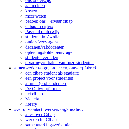
ons onderwijs
aanmelden
kosten
meer weten
bezoek ons – ervaar cibap
Cibap in cijfers
Passend onderwijs
studeren in Zwolle
ouders/verzorgers
decanen/vakdocenten
opleidingsfolder aanvragen
studenten­verhalen
ervaringsverhalen van onze studenten
samenwerken
stage, projecten, ontwerpfabriek…
een cibap student als stagiaire
een project voor studenten
alumni (oud-studenten)
De Ontwerpfabriek
het ciblab
Materia
library
over ons
contact, werken, organisatie…
alles over Cibap
werken bij Cibap
samenwerkingsverbanden