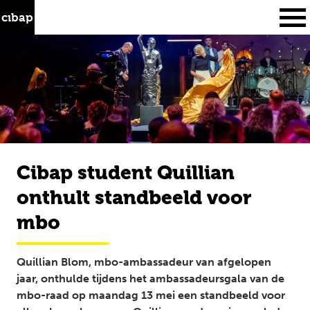
Skip
Zoeken
to
naar:
content
Cibap
opleidingen
Cibap student Quillian
studeren
onthult standbeeld voor
samenwerken
mbo
over ons
Quillian Blom, mbo-ambassadeur van afgelopen
aanmelden
jaar, onthulde tijdens het ambassadeursgala van de
mbo-raad op maandag 13 mei een standbeeld voor