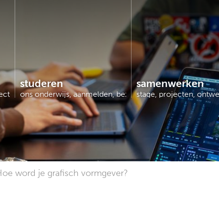
studeren
samenwerken
jecten, cibap next…
ons onderwijs, aanmelden, bezoek ons…
stage, projecten, ontw
oe word je grafisch vormgever?