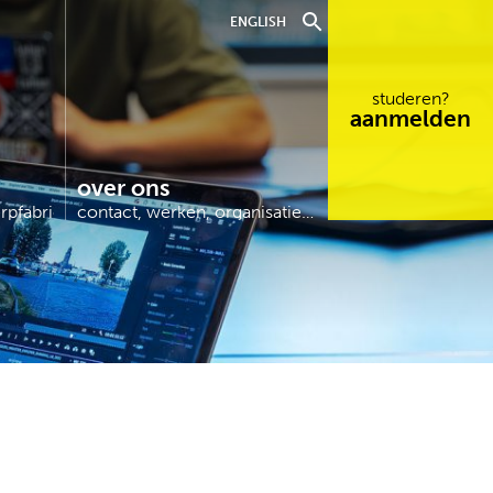
ENGLISH
studeren?
aanmelden
over ons
erpfabriek…
contact, werken, organisatie…