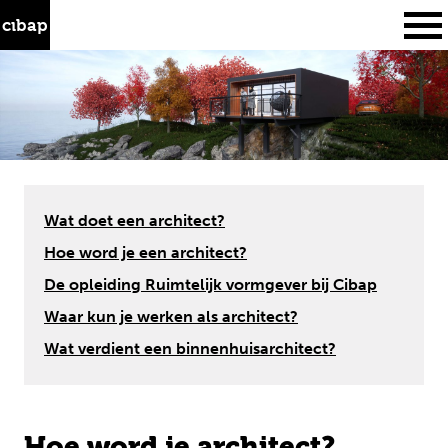
Skip
Zoeken
to
naar:
content
Cibap
opleidingen
Wat doet een architect?
Hoe word je een architect?
studeren
De opleiding Ruimtelijk vormgever bij Cibap
samenwerken
Waar kun je werken als architect?
over ons
Wat verdient een binnenhuisarchitect?
aanmelden
Hoe word je architect?