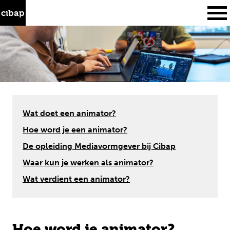
Skip
Zoeken
to
naar:
content
Cibap
opleidingen
Wat doet een animator?
Hoe word je een animator?
studeren
De opleiding Mediavormgever bij Cibap
samenwerken
Waar kun je werken als animator?
over ons
Wat verdient een animator?
aanmelden
Hoe word je animator?