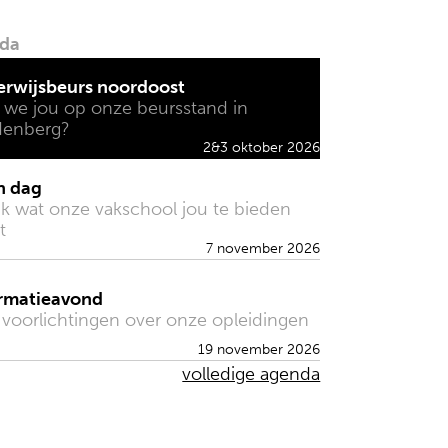
da
erwijsbeurs noordoost
 we jou op onze beursstand in
denberg?
2&3 oktober 2026
n dag
jk wat onze vakschool jou te bieden
t
7 november 2026
ormatieavond
 voorlichtingen over onze opleidingen
19 november 2026
volledige agenda