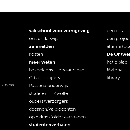
vakschool voor vormgeving
een cibap s
ons onderwijs
een projec
aanmelden
alumni (ou
kosten
De Ontwer
meer weten
het ciblab
bezoek ons – ervaar cibap
Materia
Cibap in cijfers
library
usiness
Passend onderwijs
studeren in Zwolle
ouders/verzorgers
decanen/vakdocenten
opleidingsfolder aanvragen
studenten­verhalen