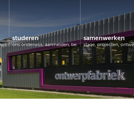
studeren
samenwerken
jecten, cibap next…
ons onderwijs, aanmelden, bezoek ons…
stage, projecten, ontw