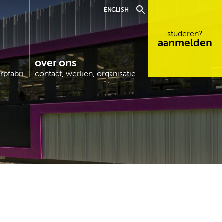
ENGLISH
studeren?
aanmelden
over ons
erpfabriek…
contact, werken, organisatie…